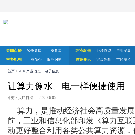
要闻点播
经济聚焦
经济要闻
工总要闻
经济瞭望
产业发展
主办机构
政策资讯
工总简介
服务纲要
宏观导向
市区扶持
首页
>
20+8产业动态
>
电子信息
让算力像水、电一样便捷使用
2025-06-05
来源：人民日报
算力，是推动经济社会高质量发展
前，工业和信息化部印发《算力互联
动更好整合利用各类公共算力资源，