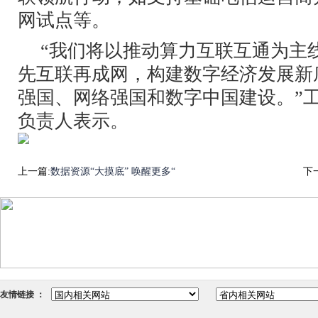
网试点等。
“我们将以推动算力互联互通为主
先互联再成网，构建数字经济发展新
强国、网络强国和数字中国建设。”
负责人表示。
上一篇:
数据资源“大摸底” 唤醒更多“
下
友情链接 ：