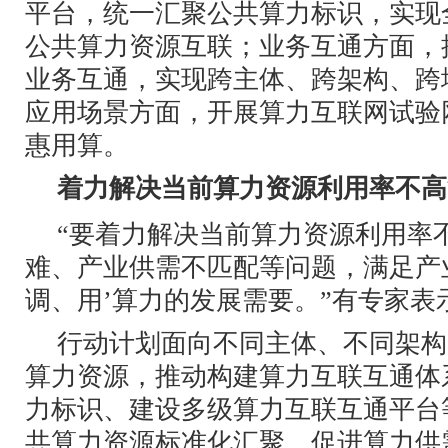
平台，统一汇聚公共算力标识，实现
公共算力资源互联；业务互通方面，
业务互通，实现跨主体、跨架构、跨
应用场景方面，开展算力互联网试验
惠用算。
着力解决当前算力资源利用率不高
“要着力解决当前算力资源利用率
难、产业供需不匹配等问题，满足产
调、用’算力的发展需要。”有专家表
行动计划面向不同主体、不同架构
算力资源，推动构建算力互联互通体
力标识、建设多级算力互联互通平台
共算力资源标准化汇聚，促进算力供