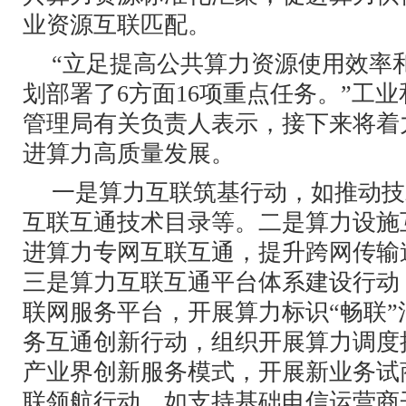
业资源互联匹配。
“立足提高公共算力资源使用效率
划部署了6方面16项重点任务。”工
管理局有关负责人表示，接下来将着
进算力高质量发展。
一是算力互联筑基行动，如推动技
互联互通技术目录等。二是算力设施
进算力专网互联互通，提升跨网传输
三是算力互联互通平台体系建设行动
联网服务平台，开展算力标识“畅联
务互通创新行动，组织开展算力调度
产业界创新服务模式，开展新业务试
联领航行动，如支持基础电信运营商