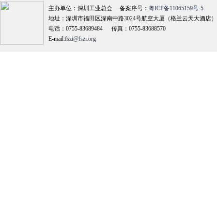
主办单位：深圳工业总会 备案序号：
粤ICP备11065159号-5
地址：深圳市福田区深南中路3024号航空大厦（格兰云天大酒店）18
电话：0755-83689484 传真：0755-83688570
E-mail:
fszi@fszi.org